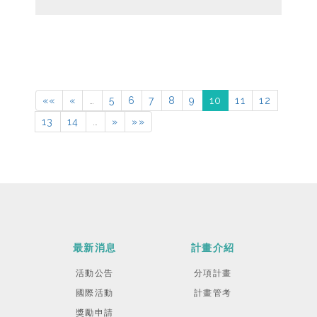
««
«
…
5
6
7
8
9
10
11
12
13
14
…
»
»»
最新消息
計畫介紹
活動公告
分項計畫
國際活動
計畫管考
獎勵申請