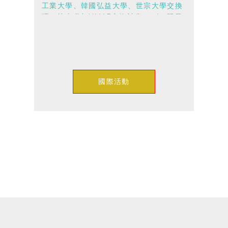
工業大學、韓國弘益大學、世宗大學交換
嗎？快來參加UMAP交換計畫！7/11延長
收件！
國際活動