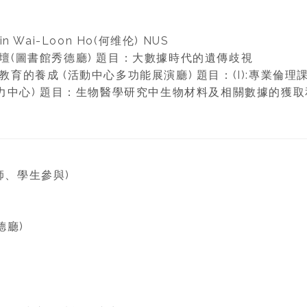
 Wai-Loon Ho(何维伦) NUS
學論壇(圖書館秀德廳) 題目：大數據時代的遺傳歧視
域教育的養成 (活動中心多功能展演廳) 題目：(I):專業倫理
(領導力中心) 題目：生物醫學研究中生物材料及相關數據的
師、學生參與)
德廳)