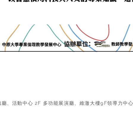
廳、活動中心 2F 多功能展演廳、維澈大樓9F領導力中