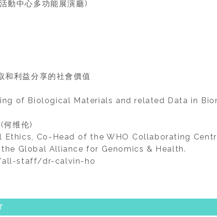
 (活動中心多功能展演廳)
取和利益分享的社會價值
ring of Biological Materials and related Data in B
o(何维伦)
l Ethics, Co-Head of the WHO Collaborating Centr
 the Global Alliance for Genomics & Health.
l-staff/dr-calvin-ho
f