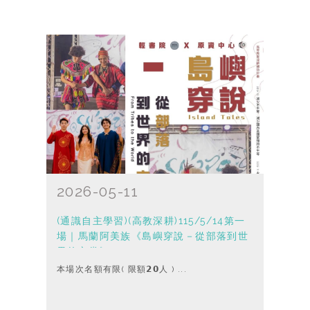
2026-05-11
(通識自主學習)(高教深耕)115/5/14第一
場｜馬蘭阿美族《島嶼穿說－從部落到世
界的衣裳》
本場次名額有限( 限額𝟮𝟬人 ) ...