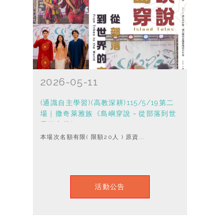
2026-05-11
(通識自主學習)(高教深耕)115/5/19第二
場｜撒奇萊雅族《島嶼穿說－從部落到世
界的衣裳》
本場次名額有限( 限額20人 ) 原資...
活動公告