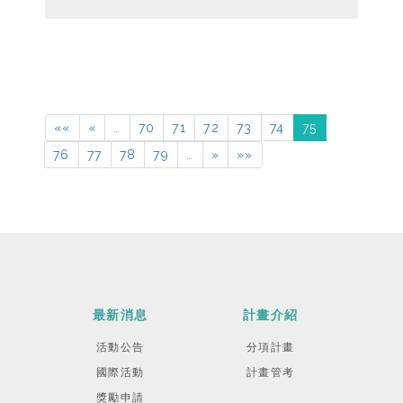
««
«
…
70
71
72
73
74
75
76
77
78
79
…
»
»»
最新消息
計畫介紹
活動公告
分項計畫
國際活動
計畫管考
獎勵申請