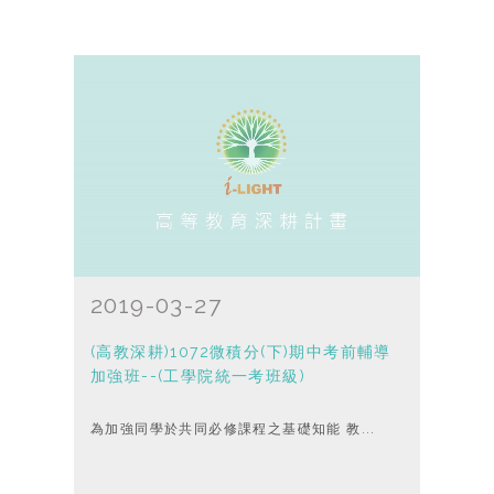
2019-03-27
(高教深耕)1072微積分(下)期中考前輔導
加強班--(工學院統一考班級)
為加強同學於共同必修課程之基礎知能 教...