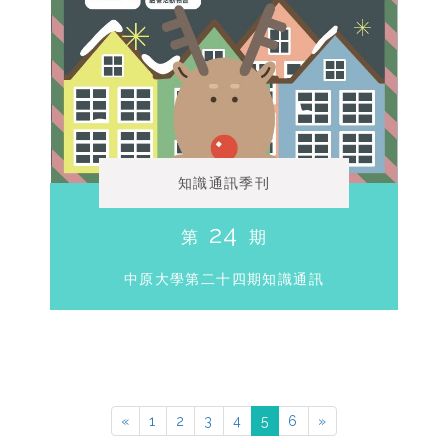
知識通訊季刊
24
第
期
中原大學第二十四期知識通訊
«
1
2
3
4
5
6
»