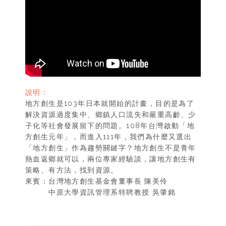
說明：
地方創生是103年日本就開始的計畫，目的是為了
解決資源過度集中、鄉鎮人口流失和嚴重高齡、少
子化等社會發展留下的問題。108年台灣啟動「地
方創生元年」，而進入111年，我們為什麼又選出
「地方創生」作為趨勢關鍵字？地方創生不是青年
熱血返鄉就可以，兩位專家經驗談，讓地方創生有
策略、有方法，找到資源。
來賓：台灣地方創生基金會董事長 陳美伶
中原大學資訊管理系特聘教授 吳肇銘