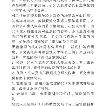
言，AI確實可減輕查詢資料的負荷，但AI扮演的始
終是輔助工具的角色，研究人員才是具有主導權的
一方並承擔學術責任。
AI工具被實際應用於論文寫作的場景為文獻回顧、
初稿架構建議、數據視覺化及語言潤飾等層面，各
國對於AI生成內容的著作權規範仍在發展當中，因
此研究人員在使用AI生成的內容時，必須查證引用
內容的真實性及來源，避免直接複製AI生成的內
容，並於論文開頭誠實掲露AI的使用範圍。
學術倫理的核心議題包含原創性、誠實性與透明
度、研究責任與可驗證性及學術公正與引用規範等
面向，常見的學術倫理違規態樣如下：
1. 抄襲：將AI生成內容或他人作品據為己有，未適
當標註來源，即使經過改寫仍可能構成抄襲。
2. 代寫：完全委由AI撰寫核心研究內容，研究者僅
掛名而未實際撰寫。
3. 數據造假：使用AI生成虛構的研究數據或實驗結
果，嚴重違反學術誠信。
4. 未誠實掲露：未掲露AI實際範疇，違反誠信原
則。
研究人員使用AI工具輔助論文寫作時，除警剔自身