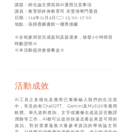
講題：師生論文撰寫與AI運用注意事項
講員：教育部終身教育司 宋雯倩專門委員
日期：114年11月4日(二) 15:00-17:00
地點：張靜愚圖書館一樓秀德廳
※全程參與並完成簽到及簽退者，核發2小時研習
時數證明※
※本活動提供會後餐盒※
活動成效
AI工具之多樣化及應用已漸漸融入我們的生活當
中，常見的有ChatGPT、Gemini及MyEdit等應用
軟體。舉凡資料查詢、文字或圖像生成及語言翻譯
潤飾等工作，AI都可以提供快速且看起來是可用的
資訊。對於需要蒐集大量參考資訊的學術論文而