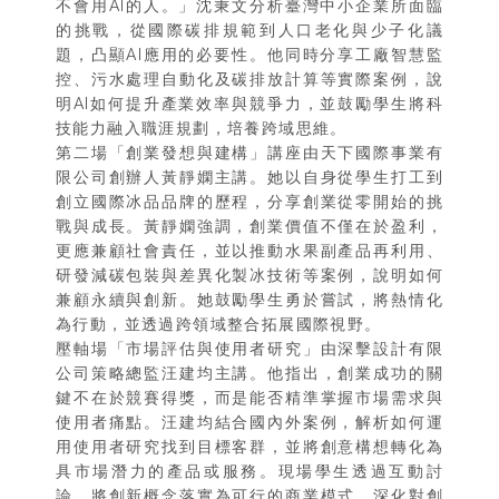
不會用AI的人。」沈秉文分析臺灣中小企業所面臨
的挑戰，從國際碳排規範到人口老化與少子化議
題，凸顯AI應用的必要性。他同時分享工廠智慧監
控、污水處理自動化及碳排放計算等實際案例，說
明AI如何提升產業效率與競爭力，並鼓勵學生將科
技能力融入職涯規劃，培養跨域思維。
第二場「創業發想與建構」講座由天下國際事業有
限公司創辦人黃靜嫻主講。她以自身從學生打工到
創立國際冰品品牌的歷程，分享創業從零開始的挑
戰與成長。黃靜嫻強調，創業價值不僅在於盈利，
更應兼顧社會責任，並以推動水果副產品再利用、
研發減碳包裝與差異化製冰技術等案例，說明如何
兼顧永續與創新。她鼓勵學生勇於嘗試，將熱情化
為行動，並透過跨領域整合拓展國際視野。
壓軸場「市場評估與使用者研究」由深擊設計有限
公司策略總監汪建均主講。他指出，創業成功的關
鍵不在於競賽得獎，而是能否精準掌握市場需求與
使用者痛點。汪建均結合國內外案例，解析如何運
用使用者研究找到目標客群，並將創意構想轉化為
具市場潛力的產品或服務。現場學生透過互動討
論，將創新概念落實為可行的商業模式，深化對創