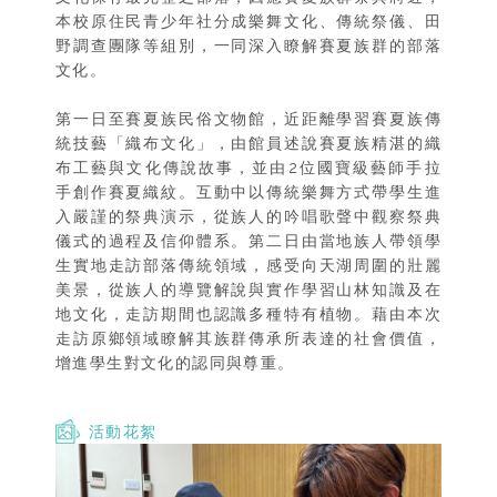
本校原住民青少年社分成樂舞文化、傳統祭儀、田
野調查團隊等組別，一同深入瞭解賽夏族群的部落
文化。
第一日至賽夏族民俗文物館，近距離學習賽夏族傳
統技藝「織布文化」，由館員述說賽夏族精湛的織
布工藝與文化傳說故事，並由2位國寶級藝師手拉
手創作賽夏織紋。互動中以傳統樂舞方式帶學生進
入嚴謹的祭典演示，從族人的吟唱歌聲中觀察祭典
儀式的過程及信仰體系。第二日由當地族人帶領學
生實地走訪部落傳統領域，感受向天湖周圍的壯麗
美景，從族人的導覽解說與實作學習山林知識及在
地文化，走訪期間也認識多種特有植物。藉由本次
走訪原鄉領域瞭解其族群傳承所表達的社會價值，
增進學生對文化的認同與尊重。
活動花絮