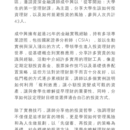
區」邀請資深金融講師成中興以「從零開始：大學
生的第一堂理財課」為主題，分享大學生該如何投
資理財，以及如何規避投資的風險，參與人次共計
43人。
成中興擁有超過25年的金融實戰經驗，持有多項專
業證照，包括國家證券分析師（CSIA），並以生動
實例與深入淺出的方式，帶領學生進入投資理財的
世界，從基礎概念到實務應用，分享許多寶貴的知
識與經驗。活動中介紹許多實用的理財工具，像是
定期定額投資基金、股票操作技巧以及基礎債券配
置策略，這些方法對於理財新手而言十分友好，以
低門檻的方式逐步累積財富，講師以多個實例說明
如何利用「複利效應」讓小額投資變成可觀的資
產，讓與會學生瞭解提早理財的重要性。同時，分
享如何設定理財目標並選擇適合自己的投資方式。
除了實務技巧，講師分享他的投資哲學，強調理財
不僅僅是追求財富的增長，更是學習如何管理風險
和為人生做規劃，以「先儲蓄、再投資」的策略為
基礎，結合穩健的投資方法，讓學生瞭解理財的核