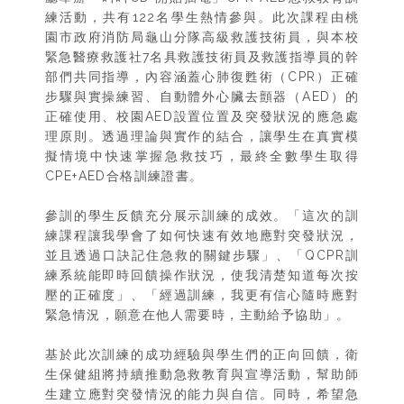
練活動，共有122名學生熱情參與。此次課程由桃
園市政府消防局龜山分隊高級救護技術員，與本校
緊急醫療救護社7名具救護技術員及救護指導員的幹
部們共同指導，內容涵蓋心肺復甦術（CPR）正確
步驟與實操練習、自動體外心臟去顫器（AED）的
正確使用、校園AED設置位置及突發狀況的應急處
理原則。透過理論與實作的結合，讓學生在真實模
擬情境中快速掌握急救技巧，最終全數學生取得
CPE+AED合格訓練證書。
參訓的學生反饋充分展示訓練的成效。「這次的訓
練課程讓我學會了如何快速有效地應對突發狀況，
並且透過口訣記住急救的關鍵步驟」、「QCPR訓
練系統能即時回饋操作狀況，使我清楚知道每次按
壓的正確度」、「經過訓練，我更有信心隨時應對
緊急情況，願意在他人需要時，主動給予協助」。
基於此次訓練的成功經驗與學生們的正向回饋，衛
生保健組將持續推動急救教育與宣導活動，幫助師
生建立應對突發情況的能力與自信。同時，希望急