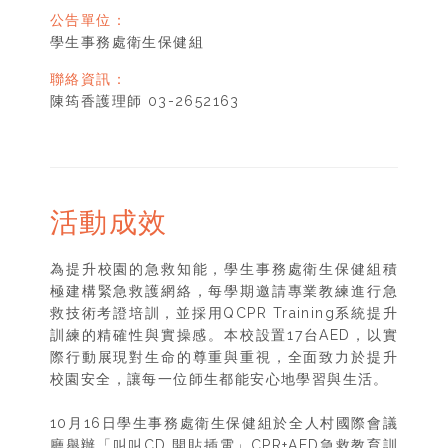
公告單位：
學生事務處衛生保健組
聯絡資訊：
陳筠香護理師 03-2652163
活動成效
為提升校園的急救知能，學生事務處衛生保健組積
極建構緊急救護網絡，每學期邀請專業教練進行急
救技術考證培訓，並採用QCPR Training系統提升
訓練的精確性與實操感。本校設置17台AED，以實
際行動展現對生命的尊重與重視，全面致力於提升
校園安全，讓每一位師生都能安心地學習與生活。
10月16日學生事務處衛生保健組於全人村國際會議
廳舉辦「叫叫CD 開貼插電」CPR+AED急救教育訓