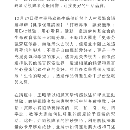
夠幫助視障者克服困難，迎接更好的生活品質。
10月23日學生事務處衛生保健組於全人村國際會議
廳舉辦【健康促進講座】「打破界限，讓愛無限；
用Eye體驗，用心看見」活動，邀請伊甸基金會的
生命教育講師王昭晴分享。王昭晴因罹患「史蒂芬
強森症候群」而逐漸失去視力，但這並未阻止她追
尋夢想的腳步，不僅是自由攝影愛好者，更是一位
充滿勇氣和希望的旅人。儘管她失去視力，但依然
選擇以其他感官探索世界，透過細膩的觸覺和豐富
的心靈來記錄生命的美好。並且多次舉辦個人攝影
展「生命的曙光」，透過作品傳遞生命中那份堅韌
與光輝。
在講座中，王昭晴以細膩真摯情感敘述和學員互動
體驗，瞭解視障者如何應對生活中的各種挑戰，包
括：實際示範協助視障者的「問、拍、引、報」四
字訣，教導大家如何以尊重的態度給予適當的幫
助。此外，介紹視障者的辨鈔技巧，利用觸摸法和
量鈔卡來辨別紙鈔，並展示如何運用擴大機和口述