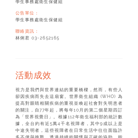
學生事務處衛生保健組
公告單位：
學生事務處衛生保健組
聯絡資訊：
林俐君 03-2652165
活動成效
視力是我們與世界連結的重要橋樑，然而，有些人
卻因疾病而失去這扇窗。世界衛生組織 (WHO) 為
提高對眼睛相關疾病的重視並喚起社會對失明患者
的關注，自77年起，將每年10月的第二個星期四訂
為「世界視覺日」。根據112年衛生福利部的統計數
據，全台約有近5萬4千名視障者，其中9成以上是
中途失明者，這些視障者在日常生活中往往面臨許
多不便與挑戰。透過持續的關懷與正確的協助，能