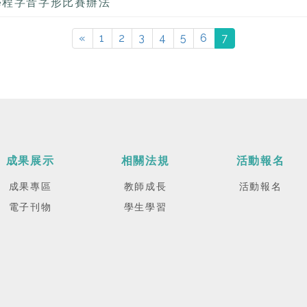
學程字音字形比賽辦法
«
1
2
3
4
5
6
7
成果展示
相關法規
活動報名
成果專區
教師成長
活動報名
電子刊物
學生學習