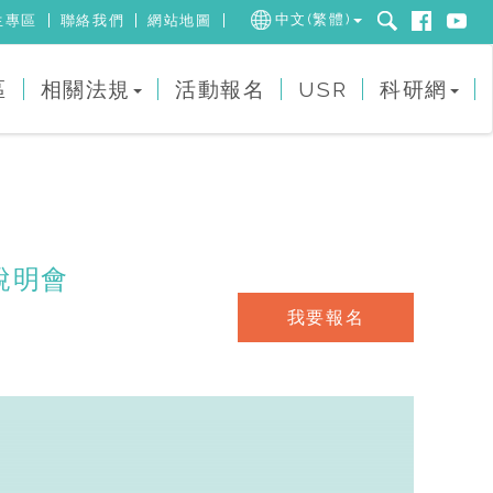
中文(繁體)
生專區
聯絡我們
網站地圖
區
相關法規
活動報名
USR
科研網
說明會
我要報名