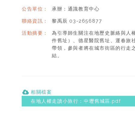
公告單位：
承辦：通識教育中心
聯絡資訊：
黎禹辰 03-2656877
活動摘要：
為引導師生關注在地歷史脈絡與人
件舊址）、德星醫院舊址、運春旅
帶領，參與者將在城市街區的行走
結。
相關檔案
在地人權走讀小旅行：中壢舊城區.pdf